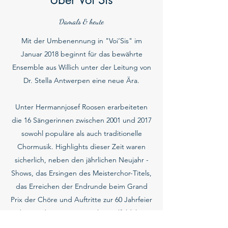
Damals & heute
Mit der Umbenennung in "Voi‘Sis" im
Januar 2018 beginnt für das bewährte
Ensemble aus Willich unter der Leitung von
Dr. Stella Antwerpen eine neue Ära.
Unter Hermannjosef Roosen erarbeiteten
die 16 Sängerinnen zwischen 2001 und 2017
sowohl populäre als auch traditionelle
Chormusik. Highlights dieser Zeit waren
sicherlich, neben den jährlichen Neujahr -
Shows, das Ersingen des Meisterchor-Titels,
das Erreichen der Endrunde beim Grand
Prix der Chöre und Auftritte zur 60 Jahrfeier
des Landes NRW sowie als Spielfeldchor
beim "Day of Song" 2010 in der Veltins-