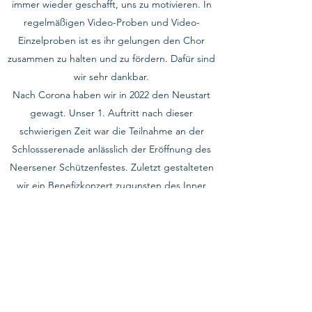
immer wieder geschafft, uns zu motivieren. In
regelmäßigen Video-Proben und Video-
Einzelproben ist es ihr gelungen den Chor
zusammen zu halten und zu fördern. Dafür sind
wir sehr dankbar.
Nach Corona haben wir in 2022 den Neustart
gewagt. Unser 1. Auftritt nach dieser
schwierigen Zeit war die Teilnahme an der
Schlossserenade anlässlich der Eröffnung des
Neersener Schützenfestes. Zuletzt gestalteten
wir ein Benefizkonzert zugunsten des Inner
Wheel Club Viersen-Schwalm-Nette im
November 2022.
Was Stella Antwerpen neben ihrer äußerst
hohen Kompetenz auszeichnet, ist ihre
Menschlichkeit, Herzlichkeit und
Zuverlässigkeit. Durch Stella konnte sich Voi’Sis